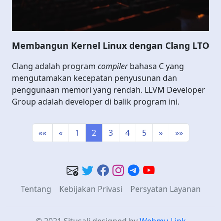
Membangun Kernel Linux dengan Clang LTO
Clang adalah program
compiler
bahasa C yang
mengutamakan kecepatan penyusunan dan
penggunaan memori yang rendah. LLVM Developer
Group adalah developer di balik program ini.
««
«
1
2
3
4
5
»
»»
Tentang
Kebijakan Privasi
Persyatan Layanan
© 2021 Situsali
designed by
Webmu Link