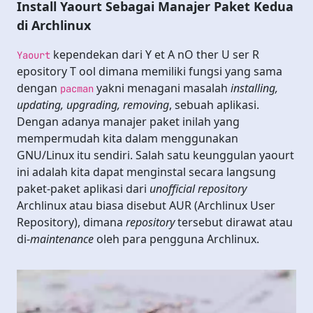
Install Yaourt Sebagai Manajer Paket Kedua
di Archlinux
kependekan dari
Y
et
A
n
O
ther
U
ser
R
Yaourt
epository
T
ool dimana memiliki fungsi yang sama
dengan
yakni menagani masalah
installing,
pacman
updating, upgrading, removing
, sebuah aplikasi.
Dengan adanya manajer paket inilah yang
mempermudah kita dalam menggunakan
GNU/Linux itu sendiri. Salah satu keunggulan yaourt
ini adalah kita dapat menginstal secara langsung
paket-paket aplikasi dari
unofficial repository
Archlinux atau biasa disebut AUR (Archlinux User
Repository), dimana
repository
tersebut dirawat atau
di-
maintenance
oleh para pengguna Archlinux.