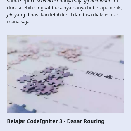
sama seperti
screencast
hanya saja
gif animation
ini
durasi lebih singkat biasanya hanya beberapa detik,
file
yang dihasilkan lebih kecil dan bisa diakses dari
mana saja.
Belajar CodeIgniter 3 - Dasar Routing