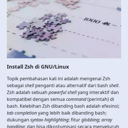
Install Zsh di GNU/Linux
Topik pembahasan kali ini adalah mengenai Zsh
sebagai
shell
penganti atau alternatif dari bash
shell
.
Zsh adalah sebuah
powerful shell
yang interaktif dan
kompatibel dengan semua
command
(perintah) di
bash. Kelebihan Zsh dibanding bash adalah efesinsi;
tab completion
yang lebih baik dibanding bash;
dukungan
syntax-highlighting
; fitur
globbing
;
array
handling
; dan bisa dikostumisasi secara menyeluruh