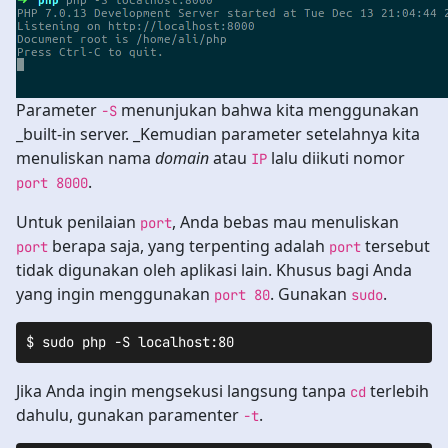
Parameter
menunjukan bahwa kita menggunakan
-S
_built-in server. _Kemudian parameter setelahnya kita
menuliskan nama
domain
atau
lalu diikuti nomor
IP
.
port 8000
Untuk penilaian
, Anda bebas mau menuliskan
port
berapa saja, yang terpenting adalah
tersebut
port
port
tidak digunakan oleh aplikasi lain. Khusus bagi Anda
yang ingin menggunakan
. Gunakan
.
port 80
sudo
$ sudo php -S localhost:80
Jika Anda ingin mengsekusi langsung tanpa
terlebih
cd
dahulu, gunakan paramenter
.
-t