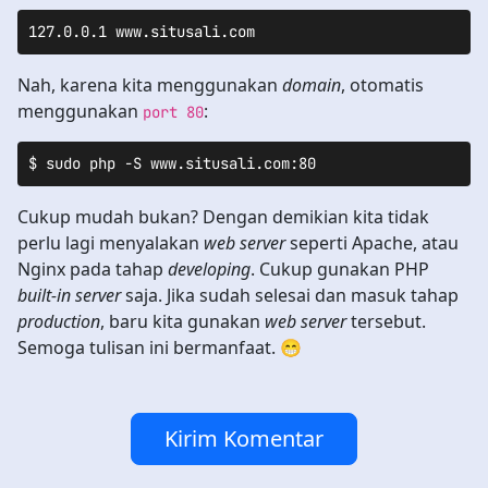
127.0.0.1 www.situsali.com
Nah, karena kita menggunakan
domain
, otomatis
menggunakan
:
port 80
$ sudo php -S www.situsali.com:80
Cukup mudah bukan? Dengan demikian kita tidak
perlu lagi menyalakan
web server
seperti Apache, atau
Nginx pada tahap
developing
. Cukup gunakan PHP
built-in server
saja. Jika sudah selesai dan masuk tahap
production
, baru kita gunakan
web server
tersebut.
Semoga tulisan ini bermanfaat. 😁
Kirim Komentar