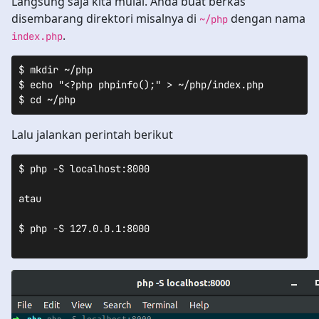
Langsung saja kita mulai. Anda buat berkas
disembarang direktori misalnya di
dengan nama
~/php
.
index.php
$ mkdir ~/php

$ echo "<?php phpinfo();" > ~/php/index.php

$ cd ~/php
Lalu jalankan perintah berikut
$ php -S localhost:8000

atau

$ php -S 127.0.0.1:8000
