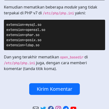
Kemudian mematikan beberapa
module
yang tidak
terpakai di PHP v7 di
yakni:
/etc/php/php.ini
extension=mysql.so

extension=openssl.so

extension=phar.so

extension=posix.so

extension=ldap.so
Dan yang terakhir mematikan
di
open_basedir
juga, dengan cara memberi
/etc/php/php.ini
komentar (tanda titik koma).
Kirim Komentar