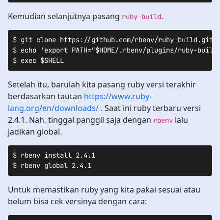
Kemudian selanjutnya pasang
.
ruby-build
$ git clone https://github.com/rbenv/ruby-build.git ~
$ echo 'export PATH="$HOME/.rbenv/plugins/ruby-build/
$ exec $SHELL
Setelah itu, barulah kita pasang ruby versi terakhir
berdasarkan tautan
https://www.ruby-
lang.org/en/downloads/
. Saat ini ruby terbaru versi
2.4.1. Nah, tinggal panggil saja dengan
lalu
rbenv
jadikan global.
$ rbenv install 2.4.1

Untuk memastikan ruby yang kita pakai sesuai atau
belum bisa cek versinya dengan cara: