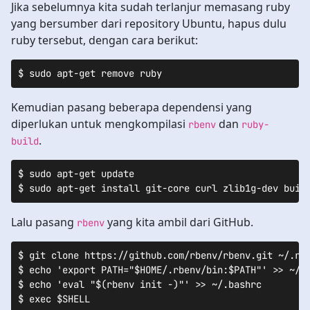
Jika sebelumnya kita sudah terlanjur memasang ruby
yang bersumber dari repository Ubuntu, hapus dulu
ruby tersebut, dengan cara berikut:
$ sudo apt-get remove ruby
Kemudian pasang beberapa dependensi yang
diperlukan untuk mengkompilasi
dan
rbenv
ruby-
.
build
$ sudo apt-get update 

$ sudo apt-get install git-core curl zlib1g-dev buil
Lalu pasang
yang kita ambil dari GitHub.
rbenv
$ git clone https://github.com/rbenv/rbenv.git ~/.rbe
$ echo 'export PATH="$HOME/.rbenv/bin:$PATH"' >> ~/.b
$ echo 'eval "$(rbenv init -)"' >> ~/.bashrc

$ exec $SHELL