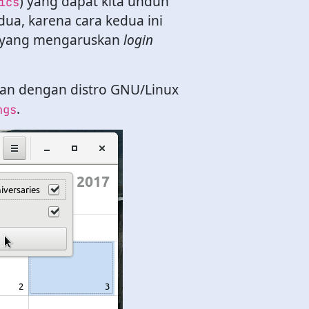
) yang dapat kita unduh
ics
dua, karena cara kedua ini
i, yang mengaruskan
login
an dengan distro GNU/Linux
.
ngs