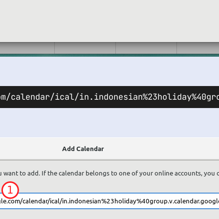
om/calendar/ical/in.indonesian%23holiday%40gr