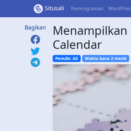
Situsali
Pemrograman
WordPres
Menampilkan 
Bagikan
Calendar
Penulis: Ali
Waktu baca 2 menit