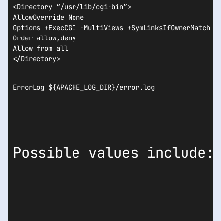
<Directory “/usr/lib/cgi-bin”>

AllowOverride None

Options +ExecCGI -MultiViews +SymLinksIfOwnerMatch

Order allow,deny

Allow from all

</Directory>
ErrorLog ${APACHE_LOG_DIR}/error.log