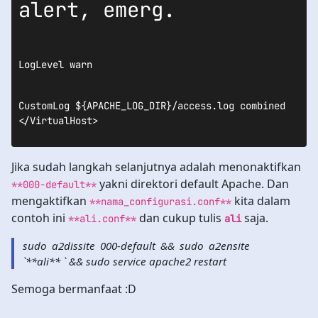
LogLevel warn
CustomLog ${APACHE_LOG_DIR}/access.log combined

</VirtualHost>
Jika sudah langkah selanjutnya adalah menonaktifkan
yakni direktori default Apache. Dan
**000-default**
mengaktifkan
kita dalam
**nama_configurasi.conf**
contoh ini
dan cukup tulis
saja.
**ali.conf**
ali
sudo a2dissite 000-default && sudo a2ensite
`**ali** ` && sudo service apache2 restart
Semoga bermanfaat :D