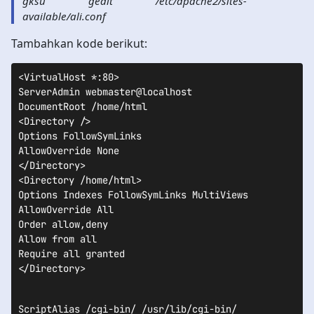
gksu gedit /etc/apache2/sites-
available/ali.conf
Tambahkan kode berikut:
<VirtualHost *:80>

DocumentRoot /home/html

<Directory />

Options FollowSymLinks

AllowOverride None

</Directory>

<Directory /home/html>

Options Indexes FollowSymLinks MultiViews

AllowOverride All

Order allow,deny

Allow from all

Require all granted

</Directory>
ScriptAlias /cgi-bin/ /usr/lib/cgi-bin/
