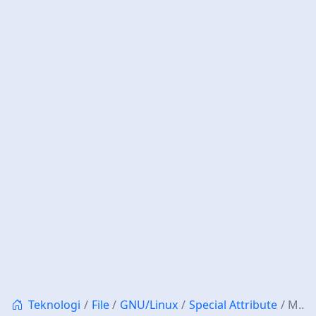
Teknologi
File
GNU/Linux
Special Attribute
Mengenal Delapan Jenis Attribut Berkas di GNU/Linux