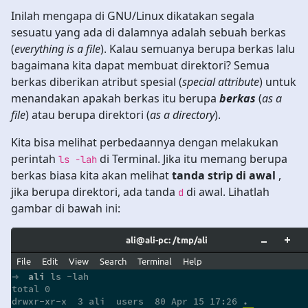
Inilah mengapa di GNU/Linux dikatakan segala
sesuatu yang ada di dalamnya adalah sebuah berkas
(
everything is a file
). Kalau semuanya berupa berkas lalu
bagaimana kita dapat membuat direktori? Semua
berkas diberikan atribut spesial (
special attribute
) untuk
menandakan apakah berkas itu berupa
berkas
(
as a
file
) atau berupa direktori (
as a directory
).
Kita bisa melihat perbedaannya dengan melakukan
perintah
di Terminal. Jika itu memang berupa
ls -lah
berkas biasa kita akan melihat
tanda strip di awal
,
jika berupa direktori, ada tanda
di awal. Lihatlah
d
gambar di bawah ini: