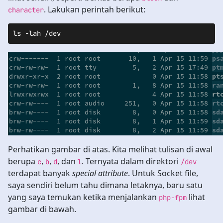
. Lakukan perintah berikut:
character
ls -lah /dev
Perhatikan gambar di atas. Kita melihat tulisan di awal
berupa
,
,
, dan
. Ternyata dalam direktori
c
b
d
l
/dev
terdapat banyak
special attribute
. Untuk Socket file,
saya sendiri belum tahu dimana letaknya, baru satu
yang saya temukan ketika menjalankan
lihat
php-fpm
gambar di bawah.