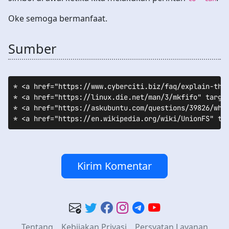
Oke semoga bermanfaat.
Sumber
* <a href="https://www.cyberciti.biz/faq/explain-the-
* <a href="https://linux.die.net/man/3/mkfifo" target
* <a href="https://askubuntu.com/questions/39826/wha
Kirim Komentar
Tentang
Kebijakan Privasi
Persyatan Layanan