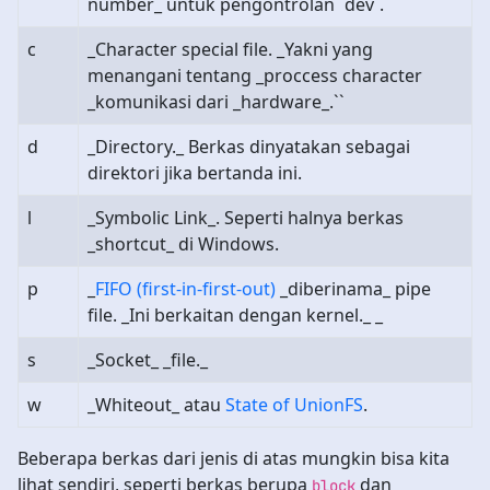
number_ untuk pengontrolan `dev`.` `
c
_Character special file. _Yakni yang
menangani tentang _proccess character
_komunikasi dari _hardware_.``
d
_Directory._ Berkas dinyatakan sebagai
direktori jika bertanda ini.
l
_Symbolic Link_. Seperti halnya berkas
_shortcut_ di Windows.
p
_
FIFO (first-in-first-out)
_diberinama_ pipe
file. _Ini berkaitan dengan kernel._ _
s
_Socket_ _file._
w
_Whiteout_ atau
State of UnionFS
.
Beberapa berkas dari jenis di atas mungkin bisa kita
lihat sendiri, seperti berkas berupa
dan
block