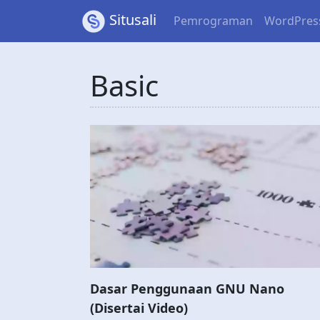
Situsali
Pemrograman
WordPres
Basic
Dasar Penggunaan GNU Nano
(Disertai Video)