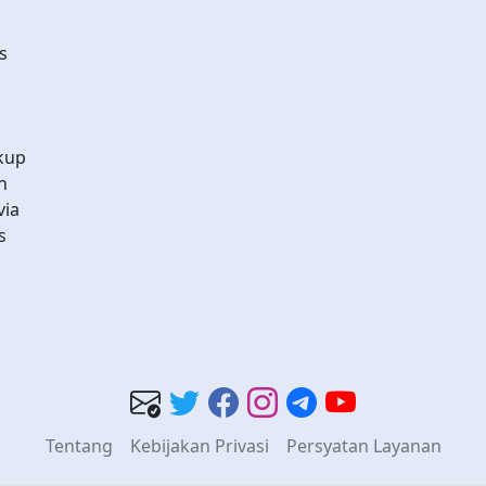
s
kup
n
via
s
Tentang
Kebijakan Privasi
Persyatan Layanan