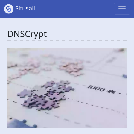
Situsali
DNSCrypt