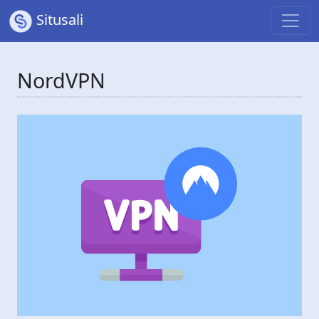
Situsali
NordVPN