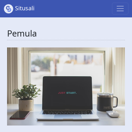
Situsali
Pemula