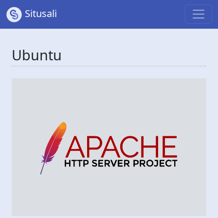
Situsali
Ubuntu